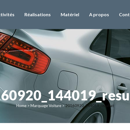
tivités
Réalisations
Matériel
A propos
Cont
60920_144019_resu
Home
>
Marquage Voiture
>
20160920_144019_resultat