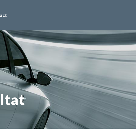
act
ltat