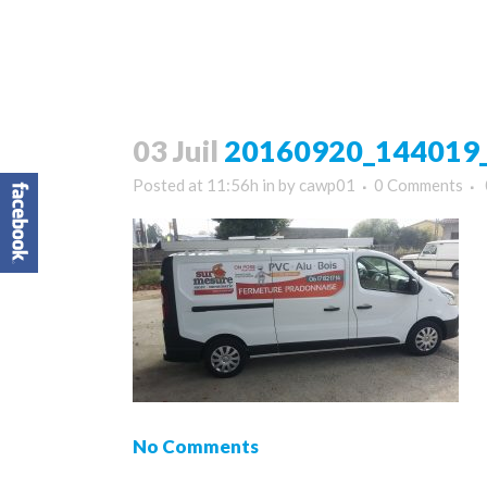
03 Juil
20160920_144019_
Posted at 11:56h
in
by
cawp01
0 Comments
No Comments