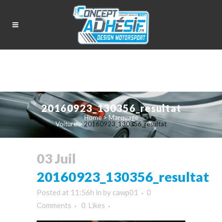
20160923_130356_resultat
Home
>
Marquage
Voiture
>
20160923_130356_resultat
03 Juil
20160923_130356_resultat
Posted at 11:56h
in
by
cawp01
0
Comments
0
Likes