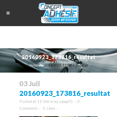
20160923_173816_resultat
Home
>
Marquage
Voiture
>
20160923_173816_resultat
03 Juil
20160923_173816_resultat
Posted at 11:56h
in
by
cawp01
0
Comments
0
Likes