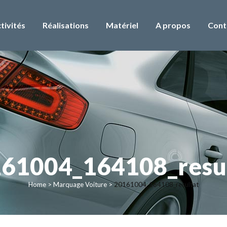
tivités
Réalisations
Matériel
A propos
Cont
61004_164108_resu
Home
>
Marquage Voiture
>
20161004_164108_resultat