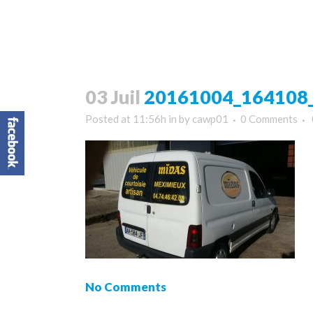
03 Juil
20161004_164108_
Posted at 11:56h
in
by
cawp01
0 Comments
No Comments