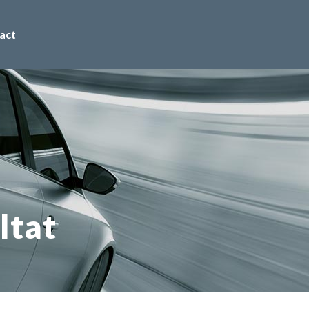
act
ltat