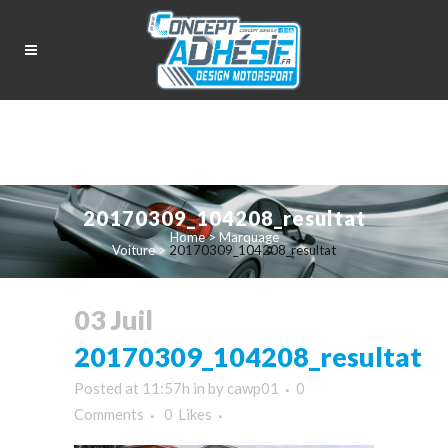
20170309_104208_resultat
Home
>
Marquage
Voiture
>
20170309_104208_resultat
03 Juil
20170309_104208_resultat
Posted at 11:57h
in
by
cawp01
0
Comments
0
Likes