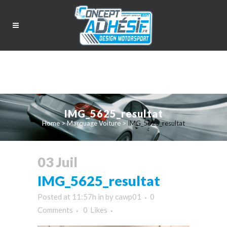
IMG_5625_resultat
Home
>
Marquage Voiture
>
IMG_5625_resultat
03 Juil
IMG_5625_resultat
Posted at 11:57h
in
by
cawp01
0
Comments
0
Likes