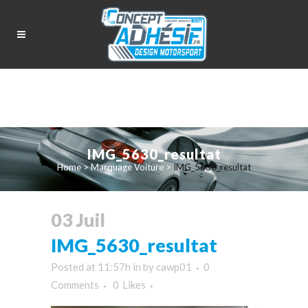
IMG_5630_resultat
Home
>
Marquage Voiture
>
IMG_5630_resultat
03 Juil
IMG_5630_resultat
Posted at 11:57h
in
by
cawp01
0
Comments
0
Likes