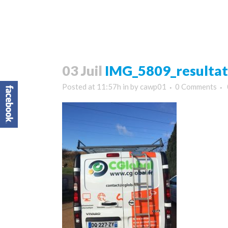
03 Juil
IMG_5809_resultat
Posted at 11:57h
in
by
cawp01
0 Comments