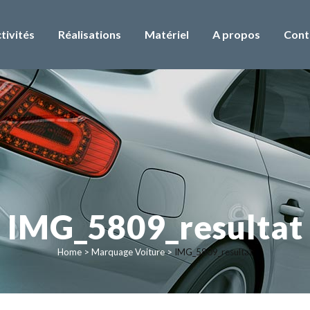
tivités
Réalisations
Matériel
A propos
Cont
IMG_5809_resultat
Home
>
Marquage Voiture
>
IMG_5809_resultat