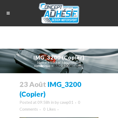
IMG_3200 (Copier)
Home
>
Sticker / Impression
numérique
>
IMG_3200 (Copier)
23 Août
IMG_3200
(Copier)
Posted at 09:58h
in
by
cawp01
0
Comments
0
Likes