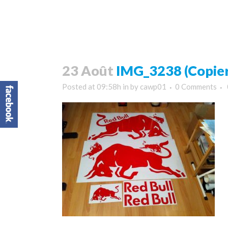
23 Août
IMG_3238 (Copier
Posted at 09:58h
in
by
cawp01
0 Comments