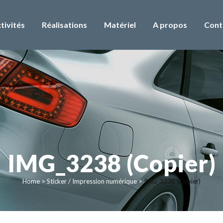
tivités
Réalisations
Matériel
A propos
Cont
IMG_3238 (Copier)
Home
>
Sticker / Impression numérique
>
IMG_3238 (Copier)