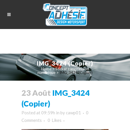
IMG_3424 (Copier)
Home
>
Sticker / Impression
numérique
>
IMG_3424 (Copier)
23 Août
IMG_3424
(Copier)
Posted at 09:59h
in
by
cawp01
0
Comments
0
Likes